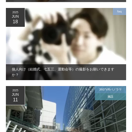
faq
2025
JUN
18
個人向け（結婚式、七五三、運動会等）の撮影をお願いできます
か？
360°VRパノラマ
2025
JUN
施設
11