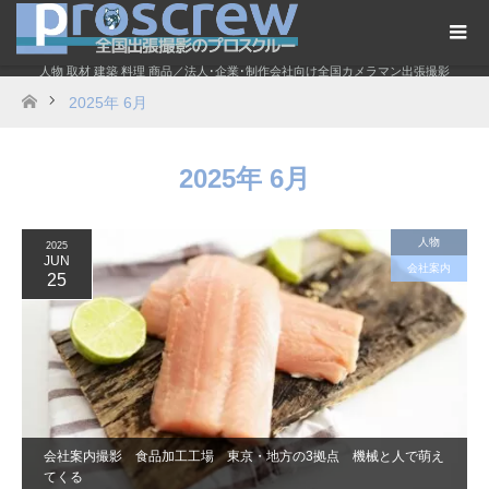
人物 取材 建築 料理 商品／法人･企業･制作会社向け全国カメラマン出張撮影
2025年 6月
ホーム
2025年 6月
人物
2025
JUN
会社案内
25
会社案内撮影 食品加工工場 東京・地方の3拠点 機械と人で萌え
てくる