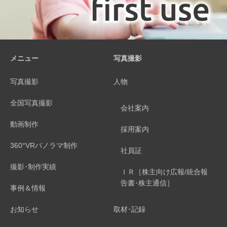
メニュー
写真撮影
写真撮影
人物
全国写真撮影
会社案内
動画制作
採用案内
360°VRパノラマ制作
社員証
撮影･制作実績
ＩＲ［株主向け広報/統合報
告書･株主通信］
事例＆情報
お知らせ
取材･記録