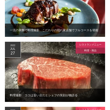
一流の装飾で料理撮影 こだわりの隠れ家店舗でフルコースを堪能
レストランメニュー
2022
JUL
料理・商品
27
料理撮影 ココは旨い店だとシェフの笑顔が物語る
レストランメニュー