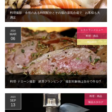
料理撮影 余裕のある時間配分とその場の湯気合成で お客様も大
満足
レストランメニュー
2024
MAR
料理・商品
06
施設紹介
料理･ドローン撮影 絶景グランピング 撮影対象物は自分で作る!?
料理・商品
2023
SEP
製品カタログ
13