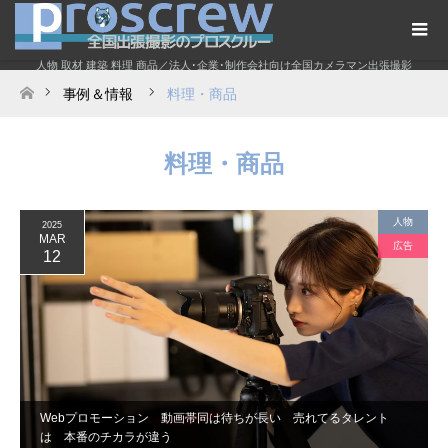
人物 取材 建築 料理 商品／法人･企業･制作会社向け全国カメラマン出張撮影
事例＆情報
料理・商品
ホーム
料理・商品
人物
2025
MAR
広告
12
Webプロモーション 動画帯同は待ちが長い 売れてるタレント
は 本番のチカラが違う