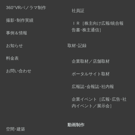
360°VRパノラマ制作
社員証
撮影･制作実績
ＩＲ［株主向け広報/統合報
告書･株主通信］
事例＆情報
お知らせ
取材･記録
料金表
企業取材／店舗取材
お問い合わせ
ポータルサイト取材
広報誌･会報誌･社内報
企業イベント［広報･広告･社
内イベント／展示会］
動画制作
空間･建築