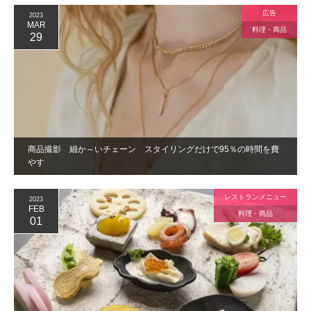
広告
2023
MAR
料理・商品
29
商品撮影 細か～いチェーン スタイリングだけで95％の時間を費
やす
レストランメニュー
2023
FEB
料理・商品
01