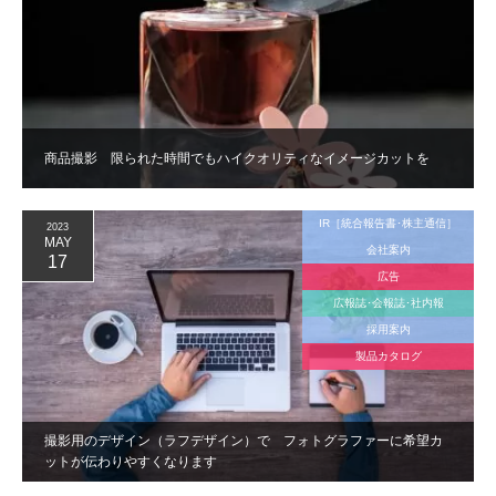
商品撮影 限られた時間でもハイクオリティなイメージカットを
IR［統合報告書･株主通信］
2023
MAY
会社案内
17
広告
広報誌･会報誌･社内報
採用案内
製品カタログ
撮影用のデザイン（ラフデザイン）で フォトグラファーに希望カ
ットが伝わりやすくなります