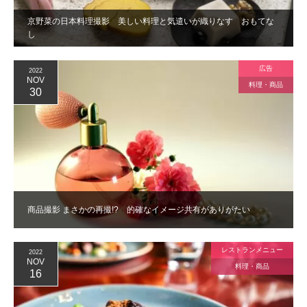
京野菜の日本料理撮影 美しい料理と気遣いが織りなす おもてな
し
広告
2022
NOV
料理・商品
30
商品撮影 まさかの再撮!? 的確なイメージ共有がありがたい
レストランメニュー
2022
NOV
料理・商品
16