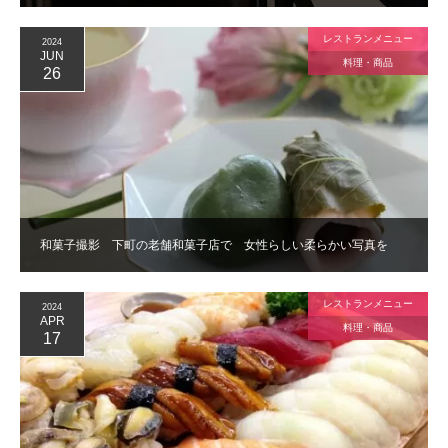
レストランメニュー
2024
JUN
料理・商品
26
和菓子撮影 下町の老舗和菓子店で 女性らしい柔らかい写真を
レストランメニュー
2024
APR
料理・商品
17