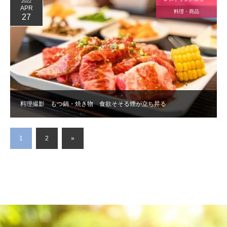
2022
APR
料理・商品
27
料理撮影 もつ鍋・焼き物 食欲そそる煙が立ち昇る
1
2
»