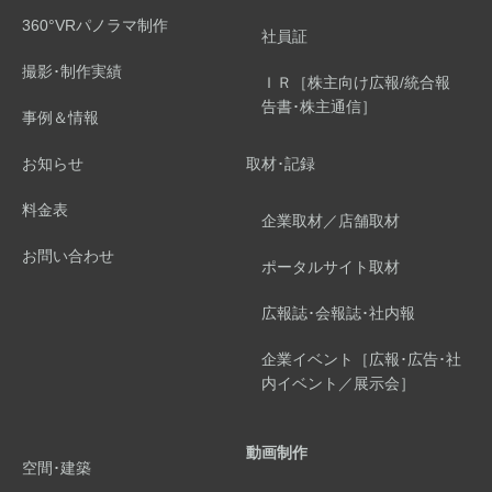
360°VRパノラマ制作
社員証
撮影･制作実績
ＩＲ［株主向け広報/統合報
告書･株主通信］
事例＆情報
お知らせ
取材･記録
料金表
企業取材／店舗取材
お問い合わせ
ポータルサイト取材
広報誌･会報誌･社内報
企業イベント［広報･広告･社
内イベント／展示会］
動画制作
空間･建築