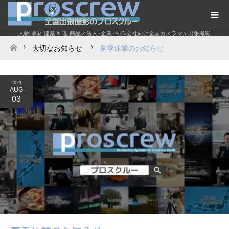
人物 取材 建築 料理 商品／法人･企業･制作会社向け全国カメラマン出張撮影
大切なお知らせ
夏季休業のお知らせ
ホーム
2023
AUG
03