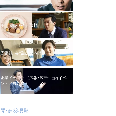
ポータルサイト取材
広報誌･会報誌･社内報
企業イベント［広報･広告･社内イベ
ント／展示会］
間･建築撮影