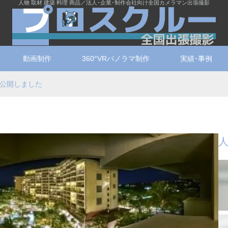
人物 取材 建築 料理 商品／法人･企業･制作会社向け全国カメラマン出張撮影
動画制作
360°VRパノラマ制作
実績･事例
を公開しました