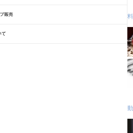
ンプ販売
料
いて