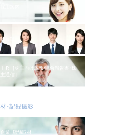
採用案内
社員証
ＩＲ［株主向け広報/統合報告書･株
主通信］
材･記録撮影
企業･店舗取材