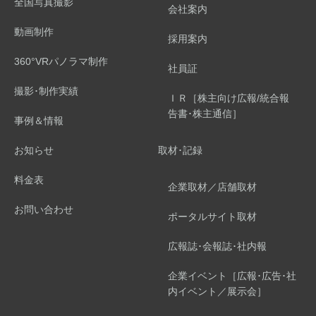
全国写真撮影
会社案内
動画制作
採用案内
360°VRパノラマ制作
社員証
撮影･制作実績
ＩＲ［株主向け広報/統合報
告書･株主通信］
事例＆情報
お知らせ
取材･記録
料金表
企業取材／店舗取材
お問い合わせ
ポータルサイト取材
広報誌･会報誌･社内報
企業イベント［広報･広告･社
内イベント／展示会］