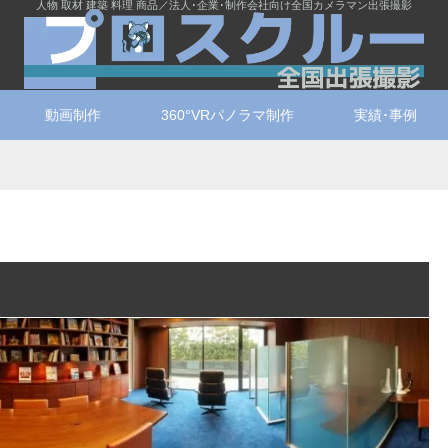
人物 取材 建築 料理 商品／法人･企業･制作会社向け全国カメラマン出張撮影
動画制作
360°VRパノラマ制作
実績･事例