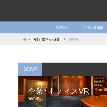
写真撮影
全国写真撮影
ホーム
種類･媒体･用途別
360VR
360VR
企業･オフィスVR
360VR