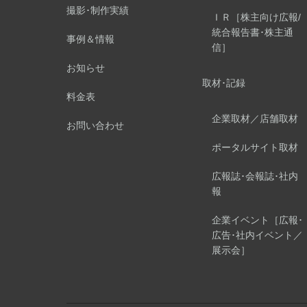
撮影･制作実績
ＩＲ［株主向け広報/
統合報告書･株主通
事例＆情報
信］
お知らせ
取材･記録
料金表
企業取材／店舗取材
お問い合わせ
ポータルサイト取材
広報誌･会報誌･社内
報
企業イベント［広報･
広告･社内イベント／
展示会］