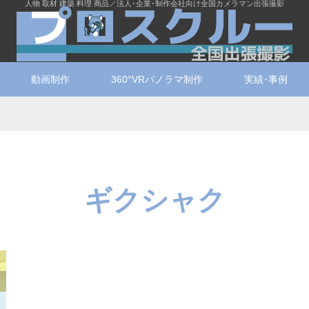
人物 取材 建築 料理 商品／法人･企業･制作会社向け全国カメラマン出張撮影
動画制作
360°VRパノラマ制作
実績･事例
ギクシャク