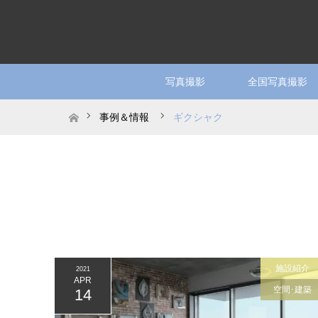
写真撮影
全国写真撮影
ホーム
事例＆情報
ギクシャク
施設紹介
2021
APR
空間･建築
14