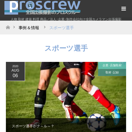
人物 取材 建築 料理 商品／法人･企業･制作会社向け全国カメラマン出張撮影
事例＆情報
スポーツ選手
ホーム
スポーツ選手
企業･店舗取材
2020
AUG
取材･記録
06
スポーツ選手がク～ル～？