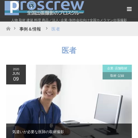
人物 取材 建築 料理 商品／法人･企業･制作会社向け全国カメラマン出張撮影
事例＆情報
医者
ホーム
医者
企業･店舗取材
2020
JUN
取材･記録
09
気遣いが必要な医師の取材撮影