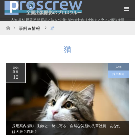
人物 取材 建築 料理 商品／法人･企業･制作会社向け全国カメラマン出張撮影
事例＆情報
猫
ホーム
猫
人物
2024
JUL
採用案内
10
採用案内撮影 動物と一緒に写る 自然な笑顔の先輩社員 あなた
は犬派？猫派？