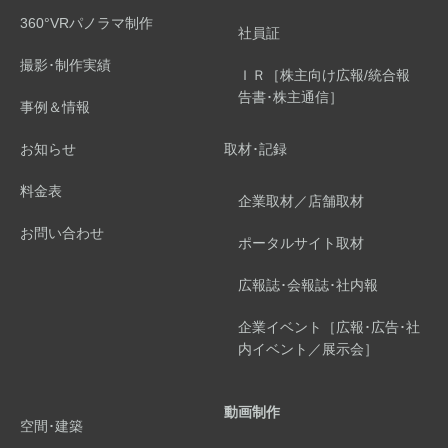
360°VRパノラマ制作
社員証
撮影･制作実績
ＩＲ［株主向け広報/統合報
告書･株主通信］
事例＆情報
お知らせ
取材･記録
料金表
企業取材／店舗取材
お問い合わせ
ポータルサイト取材
広報誌･会報誌･社内報
企業イベント［広報･広告･社
内イベント／展示会］
動画制作
空間･建築