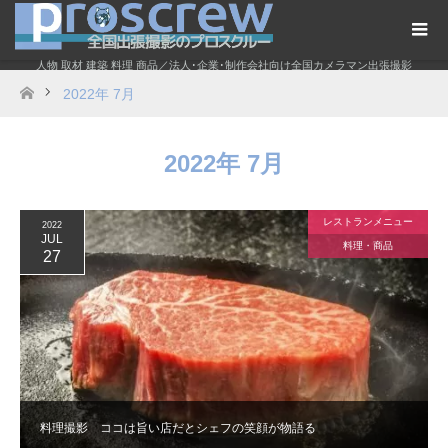
人物 取材 建築 料理 商品／法人･企業･制作会社向け全国カメラマン出張撮影
2022年 7月
ホーム
2022年 7月
レストランメニュー
2022
JUL
料理・商品
27
料理撮影 ココは旨い店だとシェフの笑顔が物語る