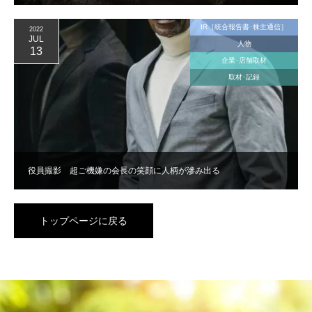
IR［統合報告書･株主通信］
2022
JUL
人物
13
企業･店舗取材
取材･記録
役員撮影 超ご機嫌の会長の笑顔に人柄が滲み出る
トップページに戻る