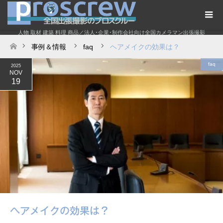
人物 取材 建築 料理 商品／法人･企業･制作会社向け全国カメラマン出張撮影
事例＆情報
faq
ヘアメイクの効果は？
ホーム
faq
2025
NOV
19
ヘアメイクの効果は？