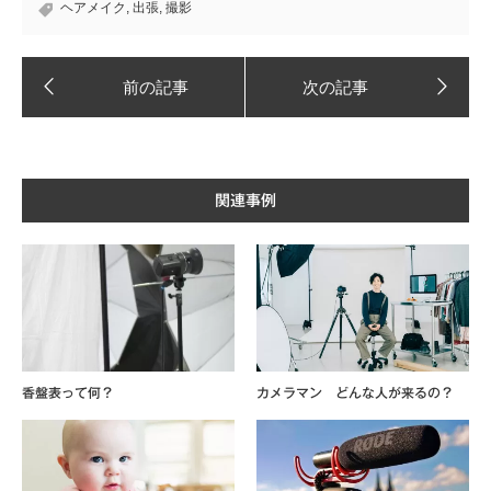
ヘアメイク
,
出張
,
撮影
関連事例
香盤表って何？
カメラマン どんな人が来るの？