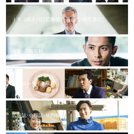
ＩＲ［株主向け広報/統合報告書･株主通信］
企業･店舗取材
ポータルサイト取材
広報誌･会報誌･社内報