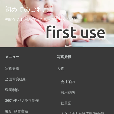
初めてのご利用
初めてご利用の方はこちらをご覧ください
メニュー
写真撮影
写真撮影
人物
全国写真撮影
会社案内
動画制作
採用案内
360°VRパノラマ制作
社員証
撮影･制作実績
ＩＲ［株主向け広報/統合報