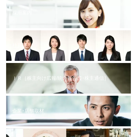
採用案内
社員証
ＩＲ［株主向け広報/統合報告書･株主通信］
企業･店舗取材