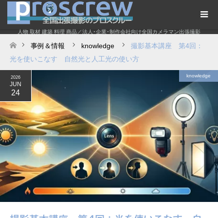
人物 取材 建築 料理 商品／法人･企業･制作会社向け全国カメラマン出張撮影
事例＆情報
knowledge
撮影基本講座 第4回：
ホーム
光を使いこなす 自然光と人工光の使い方
knowledge
2026
JUN
24