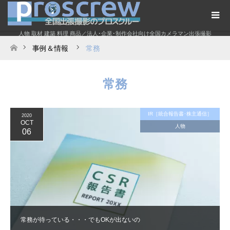
人物 取材 建築 料理 商品／法人･企業･制作会社向け全国カメラマン出張撮影
事例＆情報
常務
ホーム
常務
IR［統合報告書･株主通信］
2020
OCT
人物
06
常務が待っている・・・でもOKが出ないの