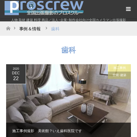
人物 取材 建築 料理 商品／法人･企業･制作会社向け全国カメラマン出張撮影
事例＆情報
歯科
ホーム
歯科
施工事例
2020
DEC
空間･建築
22
施工事例撮影 美術館？いえ歯科医院です