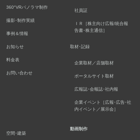
360°VRパノラマ制作
社員証
撮影･制作実績
ＩＲ［株主向け広報/統合報
告書･株主通信］
事例＆情報
お知らせ
取材･記録
料金表
企業取材／店舗取材
お問い合わせ
ポータルサイト取材
広報誌･会報誌･社内報
企業イベント［広報･広告･社
内イベント／展示会］
動画制作
空間･建築