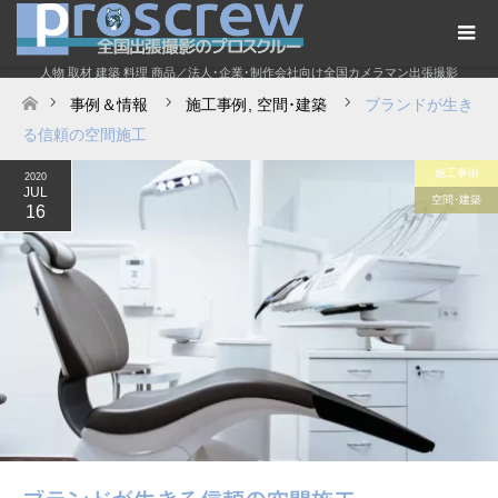
人物 取材 建築 料理 商品／法人･企業･制作会社向け全国カメラマン出張撮影
事例＆情報
施工事例
,
空間･建築
ブランドが生き
ホーム
る信頼の空間施工
施工事例
2020
JUL
空間･建築
16