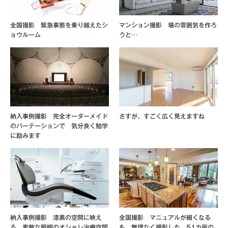
全国撮影 緊急事態を乗り越えたシ
マンション撮影 場の雰囲気を作ろ
ョウルーム
うと…
納入事例撮影 完全オーダーメイド
さすが、すごく広く見えますね
のパーテーションで 気分良く勉学
に励みます
納入事例撮影 漆黒の空間に映え
全国撮影 マニュアルが細くなる
る 素敵な照明のオシャレ治療空間
も 無理なく撮影した 51カ所の