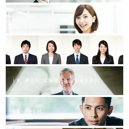
採用案内
社員証
ＩＲ［株主向け広報/統合報告書･株主通信］
企業･店舗取材