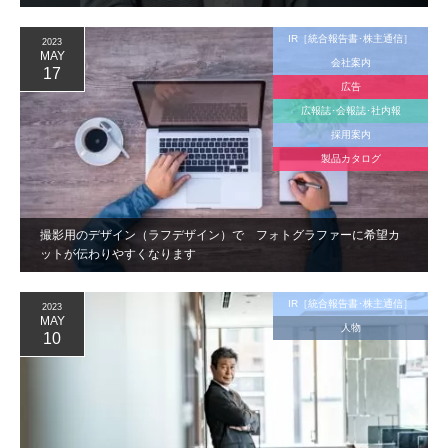
IR［統合報告書･株主通信］
2023
MAY
会社案内
17
広告
広報誌･会報誌･社内報
採用案内
製品カタログ
撮影用のデザイン（ラフデザイン）で フォトグラファーに希望カ
ットが伝わりやすくなります
IR［統合報告書･株主通信］
2023
MAY
人物
10