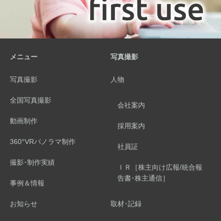
メニュー
写真撮影
写真撮影
人物
全国写真撮影
会社案内
動画制作
採用案内
360°VRパノラマ制作
社員証
撮影･制作実績
ＩＲ［株主向け広報/統合報
告書･株主通信］
事例＆情報
お知らせ
取材･記録