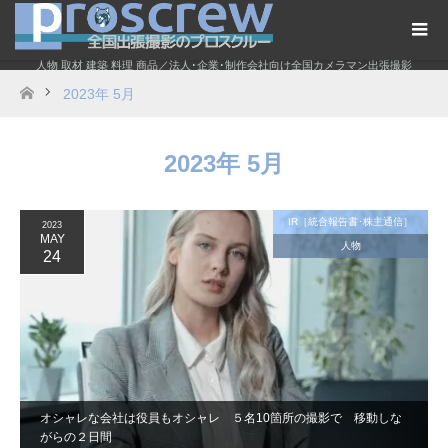
人物 取材 建築 料理 商品／法人･企業･制作会社向け全国カメラマン出張撮影
2023年 5月
ホーム
2023年 5月
IR［統合報告書･株主通信］
2023
MAY
人物
24
オシャレな会社は役員もオシャレ ５名10箇所の撮影で 移動しな
がらの２日間