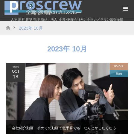
人物 取材 建築 料理 商品／法人･企業･制作会社向け全国カメラマン出張撮影
2023年 10月
ホーム
2023年 10月
PV/VP
2023
OCT
動画
18
会社紹介動画 初めての動画で低予算でも なんとかしたくなる