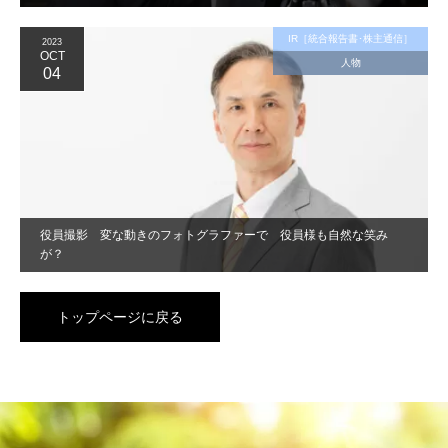
IR［統合報告書･株主通信］
2023
OCT
人物
04
役員撮影 変な動きのフォトグラファーで 役員様も自然な笑み
が？
トップページに戻る