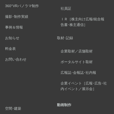
360°VRパノラマ制作
社員証
撮影･制作実績
ＩＲ［株主向け広報/統合報
告書･株主通信］
事例＆情報
お知らせ
取材･記録
料金表
企業取材／店舗取材
お問い合わせ
ポータルサイト取材
広報誌･会報誌･社内報
企業イベント［広報･広告･社
内イベント／展示会］
動画制作
空間･建築