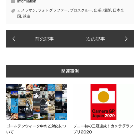
information
カメラマン
,
フォトグラファー
,
プロスクルー
,
出張
,
撮影
,
日本全
国
,
派遣
関連事例
ゴールデンウィーク中のご対応につ
ソニー初の三冠達成！カメラグラン
いて
プリ2020