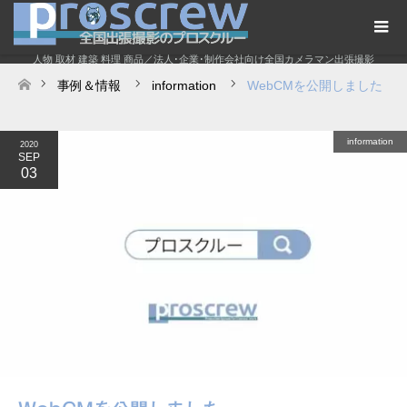
人物 取材 建築 料理 商品／法人･企業･制作会社向け全国カメラマン出張撮影
事例＆情報
information
WebCMを公開しました
ホーム
information
2020
SEP
03