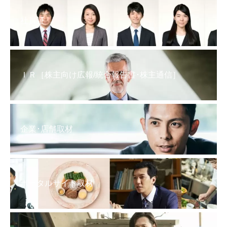
社員証
ＩＲ［株主向け広報/統合報告書･株主通信］
企業･店舗取材
ポータルサイト取材