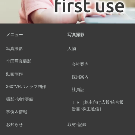
メニュー
写真撮影
写真撮影
人物
全国写真撮影
会社案内
動画制作
採用案内
360°VRパノラマ制作
社員証
撮影･制作実績
ＩＲ［株主向け広報/統合報
告書･株主通信］
事例＆情報
お知らせ
取材･記録