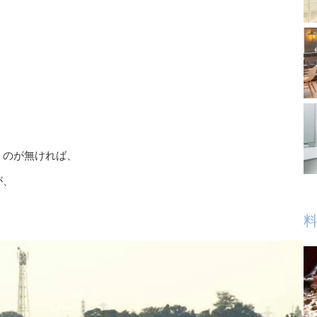
。
うのが無ければ、
が、
料