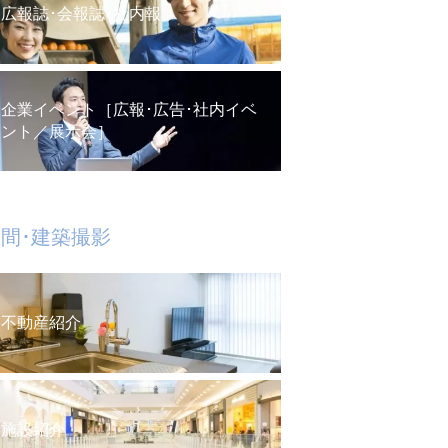
広報誌･会報誌･社内報
企業イベント［広報･広告･社内イベ
ント／展示会］
間･建築撮影
不動産紹介
施設紹介