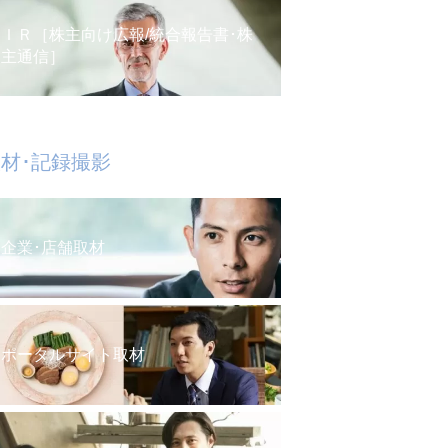
ＩＲ［株主向け広報/統合報告書･株
主通信］
材･記録撮影
企業･店舗取材
ポータルサイト取材