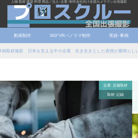
人物 取材 建築 料理 商品／法人･企業･制作会社向け全国カメラマン出張撮影
動画制作
360°VRパノラマ制作
実績･事例
事例取材撮影 日本を支える中小企業 生き生きとした表情が素晴らし
企業･店舗取材
取材･記録