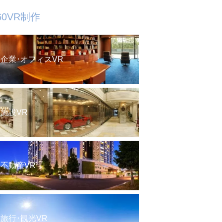
60VR制作
企業･オフィスVR
施設VR
不動産VR
旅行･観光VR