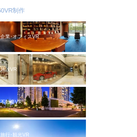
60VR制作
企業･オフィスVR
施設VR
不動産VR
旅行･観光VR