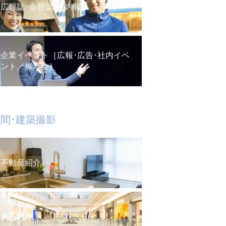
広報誌･会報誌･社内報
企業イベント［広報･広告･社内イベ
ント／展示会］
間･建築撮影
不動産紹介
施設紹介