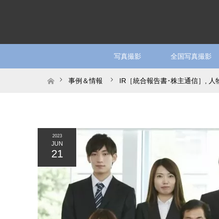
写真撮影
全国写真撮影
ホーム
事例＆情報
IR［統合報告書･株主通信］
,
人
から元気なのです
2023
JUN
21