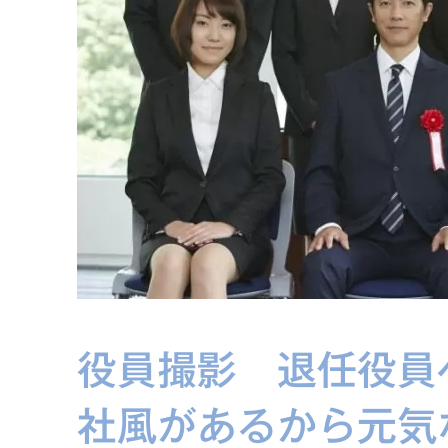
役員撮影 退任役員
社風があるから元気