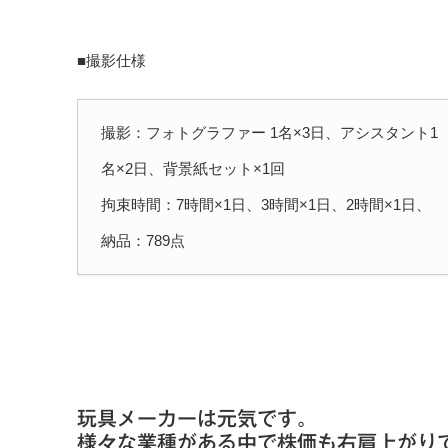
■撮影仕様
撮影：フォトグラファー 1名×3日、アシスタント1
名×2日、背景紙セット×1回
拘束時間：7時間×1日、3時間×1日、2時間×1日、
納品：789点
玩具メーカーは元気です。
様々な業種がある中で株価も右肩上がり