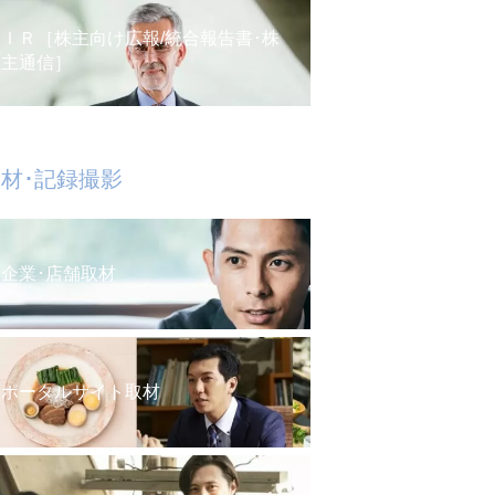
ＩＲ［株主向け広報/統合報告書･株
主通信］
材･記録撮影
企業･店舗取材
ポータルサイト取材