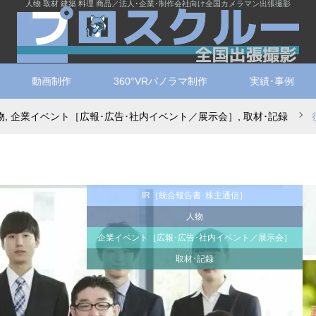
人物 取材 建築 料理 商品／法人･企業･制作会社向け全国カメラマン出張撮影
動画制作
360°VRパノラマ制作
実績･事例
物
,
企業イベント［広報･広告･社内イベント／展示会］
,
取材･記録
IR［統合報告書･株主通信］
人物
企業イベント［広報･広告･社内イベント／展示会］
取材･記録