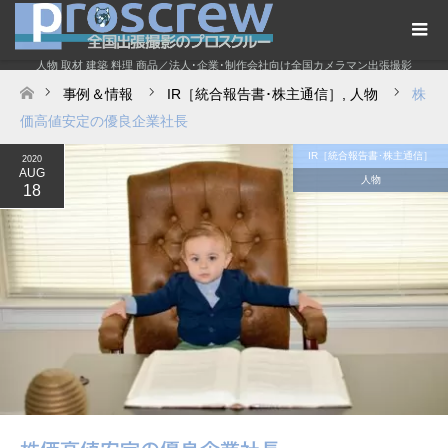
人物 取材 建築 料理 商品／法人･企業･制作会社向け全国カメラマン出張撮影
事例＆情報
IR［統合報告書･株主通信］
,
人物
株
ホーム
価高値安定の優良企業社長
IR［統合報告書･株主通信］
2020
AUG
人物
18