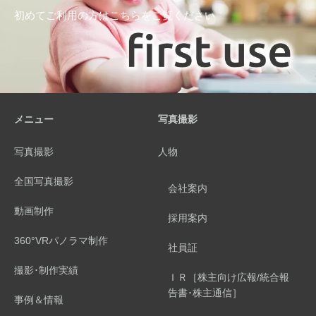
初めてご利用の方はこちらをご覧ください
メニュー
写真撮影
写真撮影
人物
全国写真撮影
会社案内
動画制作
採用案内
360°VRパノラマ制作
社員証
撮影･制作実績
ＩＲ［株主向け広報/統合報
告書･株主通信］
事例＆情報