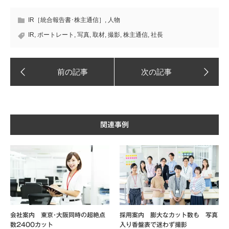
IR［統合報告書･株主通信］
,
人物
IR
,
ポートレート
,
写真
,
取材
,
撮影
,
株主通信
,
社長
関連事例
会社案内 東京･大阪同時の超絶点
採用案内 膨大なカット数も 写真
数2400カット
入り香盤表で迷わず撮影