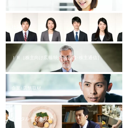
社員証
ＩＲ［株主向け広報/統合報告書･株主通信］
企業･店舗取材
ポータルサイト取材