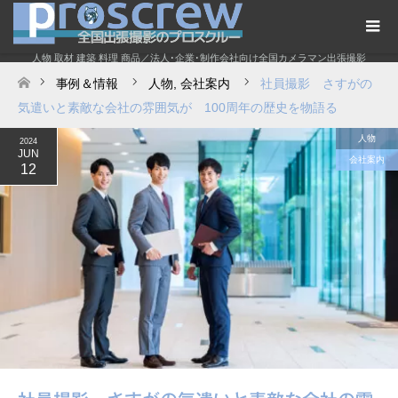
人物 取材 建築 料理 商品／法人･企業･制作会社向け全国カメラマン出張撮影
事例＆情報
人物
,
会社案内
社員撮影 さすがの
ホーム
気遣いと素敵な会社の雰囲気が 100周年の歴史を物語る
人物
2024
JUN
会社案内
12