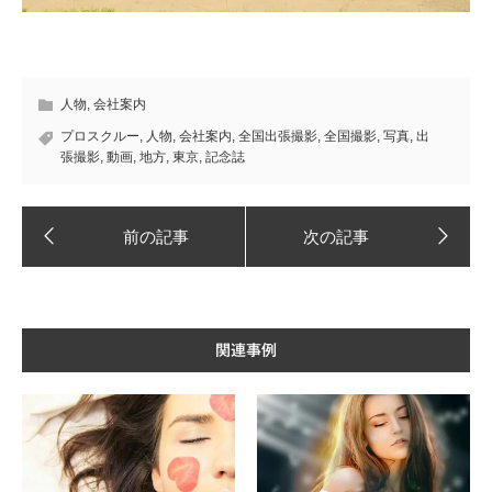
人物
,
会社案内
プロスクルー
,
人物
,
会社案内
,
全国出張撮影
,
全国撮影
,
写真
,
出
張撮影
,
動画
,
地方
,
東京
,
記念誌
関連事例