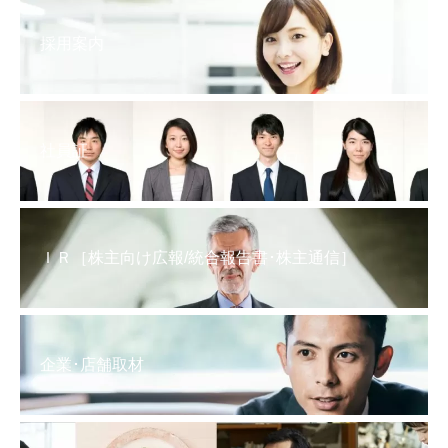
採用案内
社員証
ＩＲ［株主向け広報/統合報告書･株主通信］
企業･店舗取材