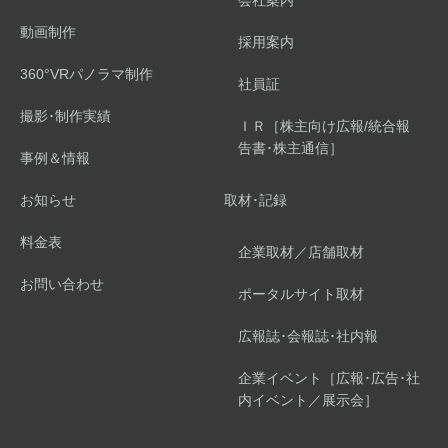
会社案内
動画制作
採用案内
360°VRパノラマ制作
社員証
撮影･制作実績
ＩＲ［株主向け広報/統合報
告書･株主通信］
事例＆情報
お知らせ
取材･記録
料金表
企業取材／店舗取材
お問い合わせ
ポータルサイト取材
広報誌･会報誌･社内報
企業イベント［広報･広告･社
内イベント／展示会］