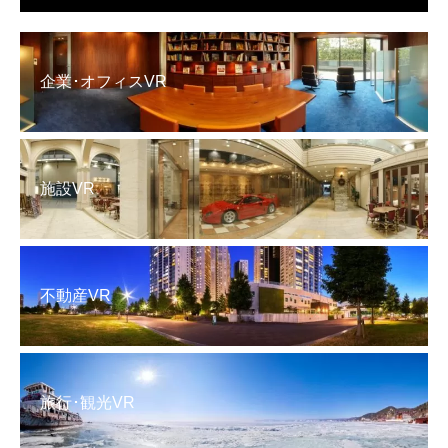
企業･オフィスVR
施設VR
不動産VR
旅行･観光VR