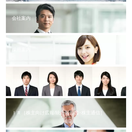
会社案内
採用案内
社員証
ＩＲ［株主向け広報/統合報告書･株主通信］