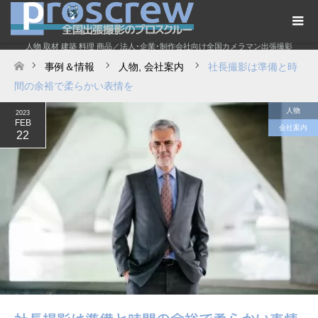
人物 取材 建築 料理 商品／法人･企業･制作会社向け全国カメラマン出張撮影
事例＆情報
人物
,
会社案内
社長撮影は準備と時
ホーム
間の余裕で柔らかい表情を
人物
2023
FEB
会社案内
22