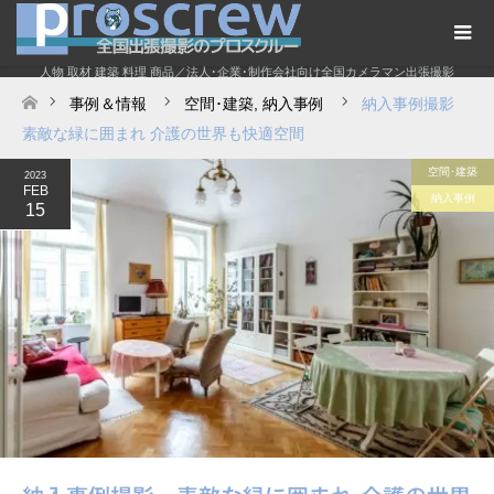
人物 取材 建築 料理 商品／法人･企業･制作会社向け全国カメラマン出張撮影
事例＆情報
空間･建築
,
納入事例
納入事例撮影
ホーム
素敵な緑に囲まれ 介護の世界も快適空間
空間･建築
2023
FEB
納入事例
15