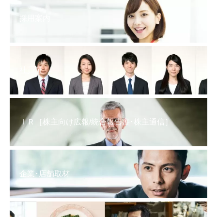
採用案内
社員証
ＩＲ［株主向け広報/統合報告書･株主通信］
企業･店舗取材