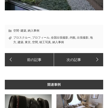
空間･建築
,
納入事例
プロスクルー
,
プロフィール
,
全国出張撮影
,
内観
,
出張撮影
,
地
方
,
建築
,
東京
,
空間
,
竣工写真
,
納入事例
関連事例