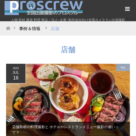
人物 取材 建築 料理 商品／法人･企業･制作会社向け全国カメラマン出張撮影
事例＆情報
店舗
ホーム
店舗
faq
2025
JUL
16
店舗取材の料理撮影と ホテルやレストランメニュー撮影の違いっ
て？