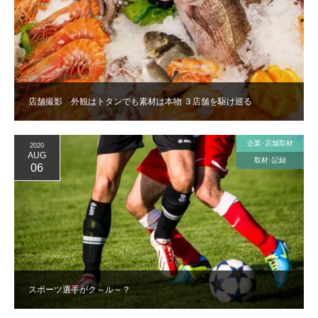
店舗撮影 外観はトタンでも素材は本物 ３店舗を駆け巡る
企業･店舗取材
2020
AUG
取材･記録
06
スポーツ選手がク～ル～？