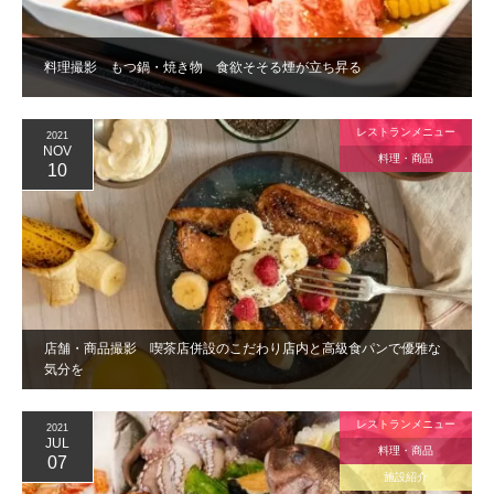
料理撮影 もつ鍋・焼き物 食欲そそる煙が立ち昇る
レストランメニュー
2021
NOV
料理・商品
10
店舗・商品撮影 喫茶店併設のこだわり店内と高級食パンで優雅な
気分を
レストランメニュー
2021
JUL
料理・商品
07
施設紹介