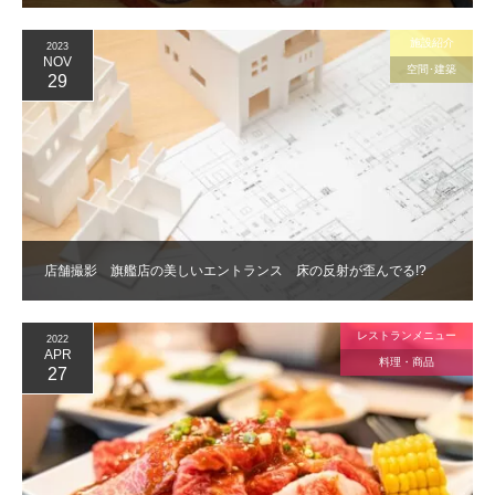
施設紹介
2023
NOV
空間･建築
29
店舗撮影 旗艦店の美しいエントランス 床の反射が歪んでる!?
レストランメニュー
2022
APR
料理・商品
27