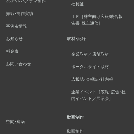
360°VRパノラマ制作
社員証
撮影･制作実績
ＩＲ［株主向け広報/統合報
告書･株主通信］
事例＆情報
お知らせ
取材･記録
料金表
企業取材／店舗取材
お問い合わせ
ポータルサイト取材
広報誌･会報誌･社内報
企業イベント［広報･広告･社
内イベント／展示会］
動画制作
空間･建築
動画制作