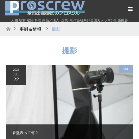
人物 取材 建築 料理 商品／法人･企業･制作会社向け全国カメラマン出張撮影
事例＆情報
撮影
ホーム
撮影
faq
2026
JUL
22
香盤表って何？