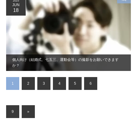
2025
JUN
18
個人向け（結婚式、七五三、運動会等）の撮影をお願いできます
か？
1
2
3
4
5
6
…
9
»