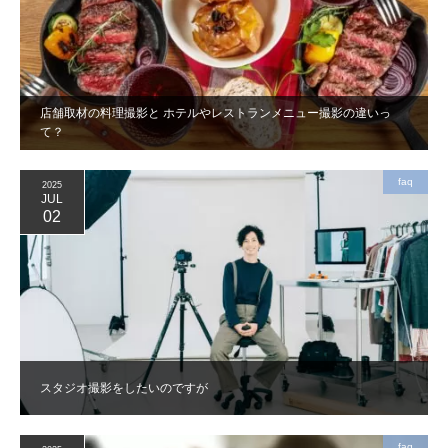
店舗取材の料理撮影と ホテルやレストランメニュー撮影の違いっ
て？
faq
2025
JUL
02
スタジオ撮影をしたいのですが
faq