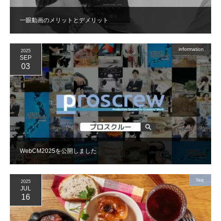
一眼動画のメリットとデメリット
information
2025
SEP
03
WebCM2025を公開しました
faq
2025
JUL
16