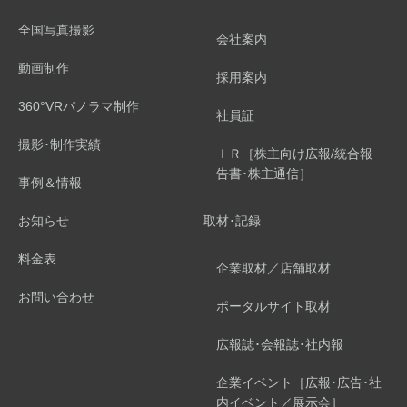
全国写真撮影
会社案内
動画制作
採用案内
360°VRパノラマ制作
社員証
撮影･制作実績
ＩＲ［株主向け広報/統合報
告書･株主通信］
事例＆情報
お知らせ
取材･記録
料金表
企業取材／店舗取材
お問い合わせ
ポータルサイト取材
広報誌･会報誌･社内報
企業イベント［広報･広告･社
内イベント／展示会］