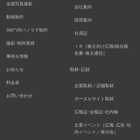
全国写真撮影
会社案内
動画制作
採用案内
360°VRパノラマ制作
社員証
撮影･制作実績
ＩＲ［株主向け広報/統合報
告書･株主通信］
事例＆情報
お知らせ
取材･記録
料金表
企業取材／店舗取材
お問い合わせ
ポータルサイト取材
広報誌･会報誌･社内報
企業イベント［広報･広告･社
内イベント／展示会］