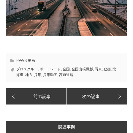
PV/VP
,
動画
プロスクルー
,
ポートレート
,
全国
,
全国出張撮影
,
写真
,
動画
,
北
海道
,
地方
,
採用
,
採用動画
,
高速道路
関連事例