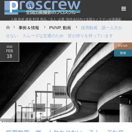
人物 取材 建築 料理 商品／法人･企業･制作会社向け全国カメラマン出張撮影
事例＆情報
PV/VP
,
動画
採用動画 誰一人欠か
ホーム
せない スムーズな交通のため 皆が誇りを持っています
PV/VP
2026
FEB
動画
18