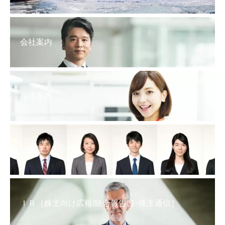
会社案内
採用案内
社員証
ＩＲ［株主向け広報/統合報告書･株主通信］