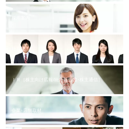
採用案内
社員証
ＩＲ［株主向け広報/統合報告書･株主通信］
企業･店舗取材