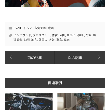
PV/VP
,
イベント記録動画
,
動画
インバウンド
,
プロスクルー
,
体験
,
全国
,
全国出張撮影
,
写真
,
出
張撮影
,
動画
,
地方
,
外国人
,
太鼓
,
東京
,
観光
関連事例