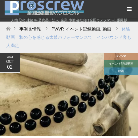
人物 取材 建築 料理 商品／法人･企業･制作会社向け全国カメラマン出張撮影
事例＆情報
PV/VP
,
イベント記録動画
,
動画
体験
ホーム
動画 和の心を感じる太鼓パフォーマンスで インバウンド客も
大満足
PV/VP
2024
OCT
イベント記録動画
02
動画