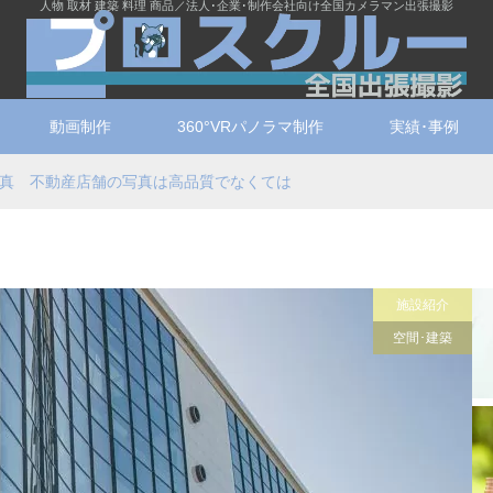
人物 取材 建築 料理 商品／法人･企業･制作会社向け全国カメラマン出張撮影
動画制作
360°VRパノラマ制作
実績･事例
真 不動産店舗の写真は高品質でなくては
施設紹介
空間･建築