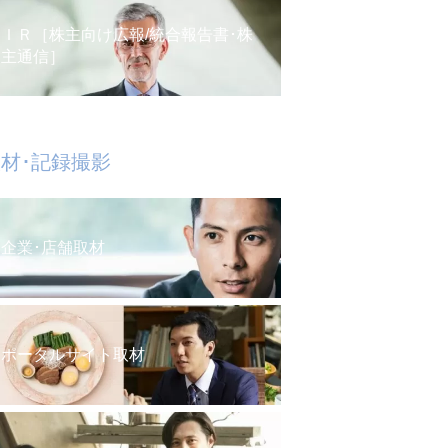
ＩＲ［株主向け広報/統合報告書･株
主通信］
材･記録撮影
企業･店舗取材
ポータルサイト取材