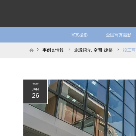
写真撮影
全国写真撮影
ホーム
事例＆情報
施設紹介
,
空間･建築
竣工写
2022
JAN
26