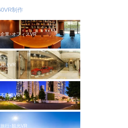
60VR制作
企業･オフィスVR
施設VR
不動産VR
旅行･観光VR