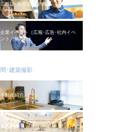
広報誌･会報誌･社内報
企業イベント［広報･広告･社内イベ
ント／展示会］
間･建築撮影
不動産紹介
施設紹介