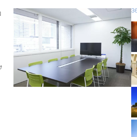
3
回
け