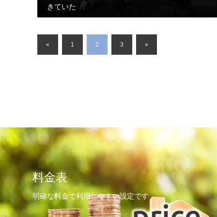
きていた
«
1
2
3
»
料金表
明確な料金で利用しやすい設定です