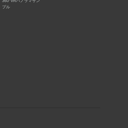
360°VRパノラマサン
プル