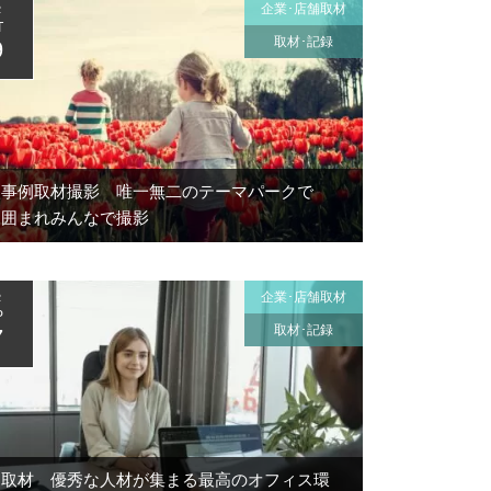
企業･店舗取材
2
T
取材･記録
9
入事例取材撮影 唯一無二のテーマパークで
に囲まれみんなで撮影
企業･店舗取材
2
P
取材･記録
7
例取材 優秀な人材が集まる最高のオフィス環