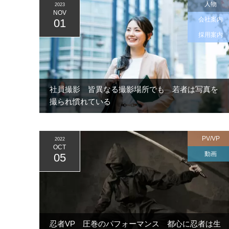
人物
2023
NOV
会社案内
01
採用案内
社員撮影 皆異なる撮影場所でも 若者は写真を
撮られ慣れている
PV/VP
2022
OCT
動画
05
忍者VP 圧巻のパフォーマンス 都心に忍者は生