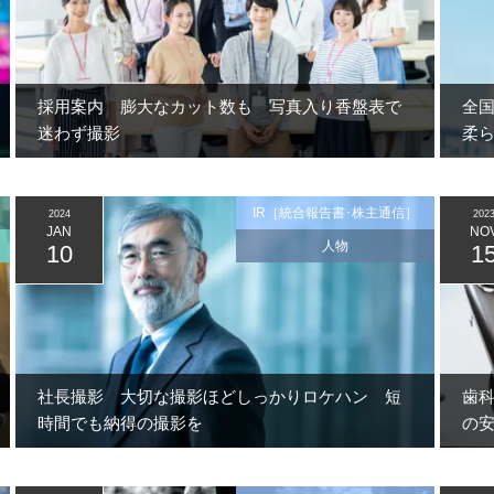
採用案内 膨大なカット数も 写真入り香盤表で
全
迷わず撮影
柔
IR［統合報告書･株主通信］
2024
202
JAN
NO
人物
10
1
社長撮影 大切な撮影ほどしっかりロケハン 短
歯
時間でも納得の撮影を
の