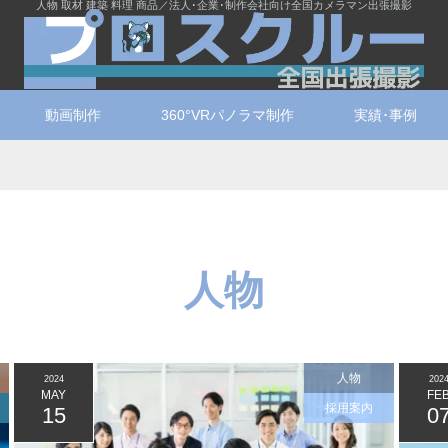
人物 取材 建築 料理 商品／法人･企業･制作会社向け全国カメラマン出張撮影
動画制作
360°VRパノラマ制作
実績･事例
人物
人物
2024
202
MAY
FE
採用案内
15
0