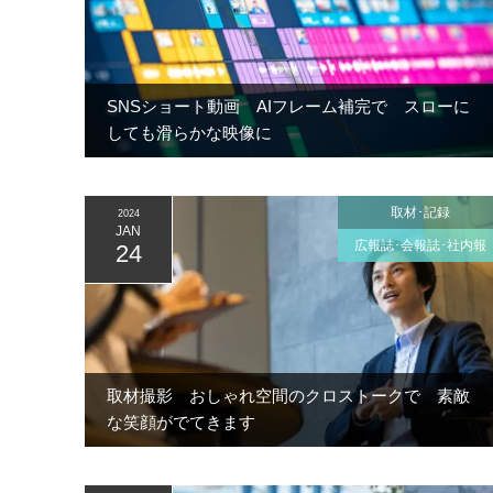
SNSショート動画 AIフレーム補完で スローに
しても滑らかな映像に
取材･記録
2024
JAN
広報誌･会報誌･社内報
24
取材撮影 おしゃれ空間のクロストークで 素敵
な笑顔がでてきます