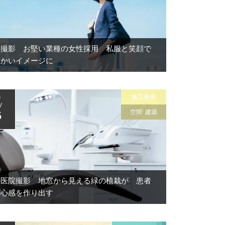
国撮影 お堅い業種の女性採用 私服と笑顔で
らかいイメージに
施工事例
3
V
空間･建築
5
科医院撮影 地窓から見える緑の植栽が 患者
安心感を作り出す