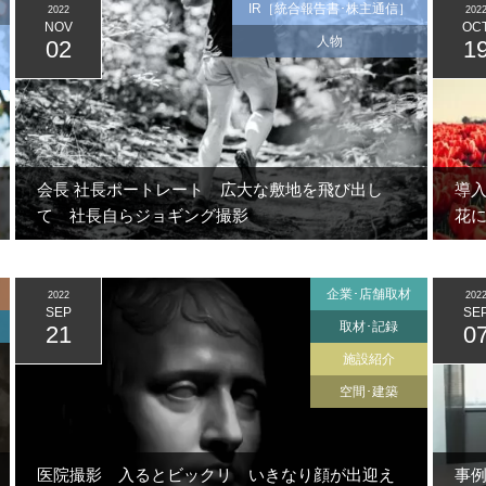
IR［統合報告書･株主通信］
2022
202
NOV
OC
人物
02
1
会長 社長ポートレート 広大な敷地を飛び出し
導
て 社長自らジョギング撮影
花
企業･店舗取材
2022
202
SEP
SE
取材･記録
21
0
施設紹介
空間･建築
医院撮影 入るとビックリ いきなり顔が出迎え
事