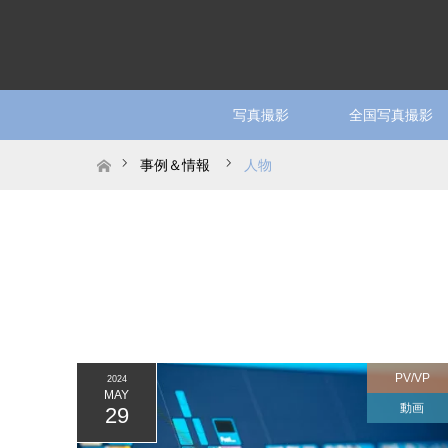
写真撮影
全国写真撮影
ホーム
事例＆情報
人物
PV/VP
2024
MAY
動画
29